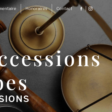
umentaire
Honoraires
Contact
uccessions
bes
SIONS