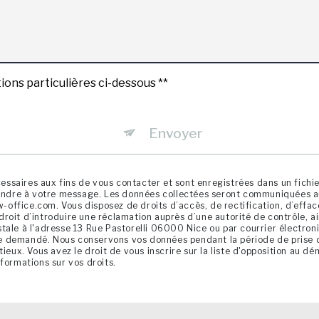
ions particulières ci-dessous **
Envoyer
saires aux fins de vous contacter et sont enregistrées dans un fichier
pondre à votre message. Les données collectées seront communiquées au
fice.com. Vous disposez de droits d’accès, de rectification, d’effacem
oit d’introduire une réclamation auprès d’une autorité de contrôle, ai
tale à l'adresse 13 Rue Pastorelli 06000 Nice ou par courrier électro
être demandé. Nous conservons vos données pendant la période de prise 
tieux. Vous avez le droit de vous inscrire sur la liste d'opposition au 
informations sur vos droits.