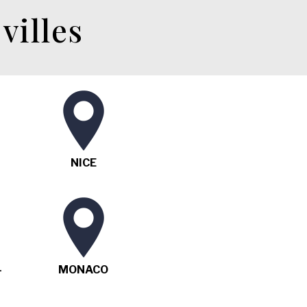
villes
NICE
-
MONACO