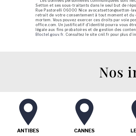
** Les données personnelles communiquées sont néces
Setton et ses sous-traitants dans le seul but de ré
Rue Pastorelli 06000 Nice avocatsetton@setton-law-of
retrait de votre consentement à tout moment et du dr
mortem. Vous pouvez exercer ces droits par voie pos
office.com. Un justificatif d'identité pourra vous 
légale aux fins probatoires et de gestion des conten
Bloctel.gouv.fr
. Consultez le site cnil.fr pour plus d’
Nos i
ANTIBES
CANNES
L