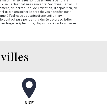
 informatisé. Elles sont destinées à Sandrine
x seuls destinataires suivants: Sandrine Setton 13
ent, de portabilité, de limitation, d’opposition, de
nsi que d’organiser le sort de vos données post-
nique à l'adresse avocatsetton@setton-law-
de contact puis pendant la durée de prescription
démarchage téléphonique, disponible à cette adresse:
villes
NICE