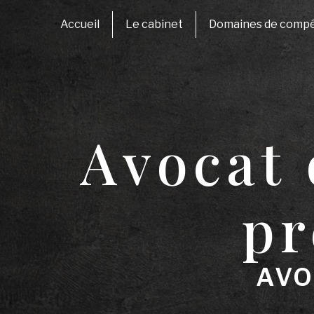
Panneau de gestion des cookies
Accueil
Le cabinet
Domaines de comp
Avocat 
pr
AVO