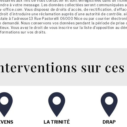
saires aux fins de vous contacter et sont enregistrées dans un fichier
pondre à votre message. Les données collectées seront communiquées au
fice.com. Vous disposez de droits d’accès, de rectification, d’effacem
oit d’introduire une réclamation auprès d’une autorité de contrôle, ai
tale à l'adresse 13 Rue Pastorelli 06000 Nice ou par courrier électro
être demandé. Nous conservons vos données pendant la période de prise 
tieux. Vous avez le droit de vous inscrire sur la liste d'opposition au 
informations sur vos droits.
nterventions sur ces 
EVENS
LA TRINITÉ
DRAP