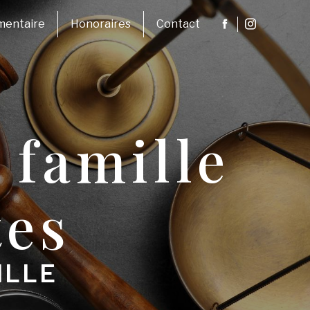
umentaire
Honoraires
Contact
 famille
tes
ILLE